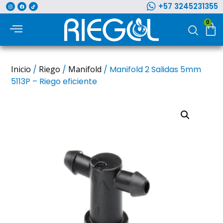
+57 3245231355
0
Inicio
/
Riego
/
Manifold
/ Manifold 2 Salidas 5mm
5113P – Riego eficiente