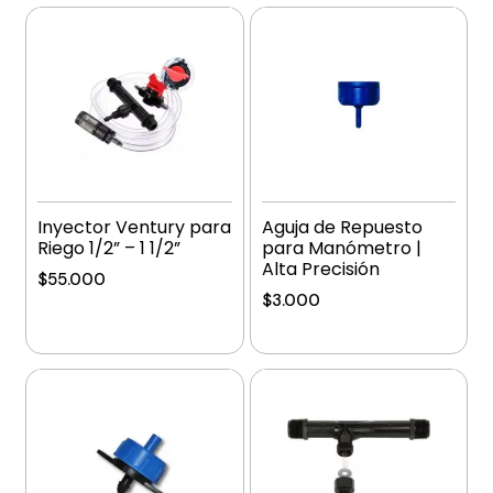
Inyector Ventury para
Aguja de Repuesto
Riego 1/2” – 1 1/2”
para Manómetro |
Alta Precisión
$
55.000
$
3.000
Añadir al carrito
Añadir al carrito