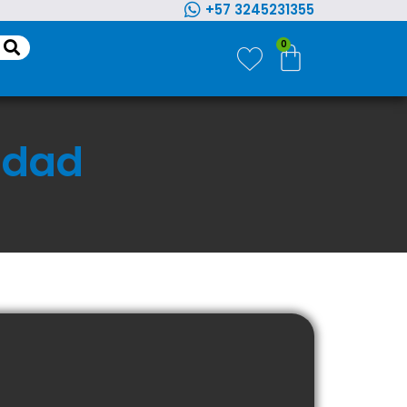
+57 3245231355
0
cidad