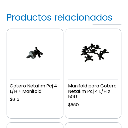
Productos relacionados
Gotero Netafim Pcj 4
Manifold para Gotero
L/H + Manifold
Netafim Pcj 4 L/H X
50U
$
615
$
550
Añadir al carrito
Añadir al carrito