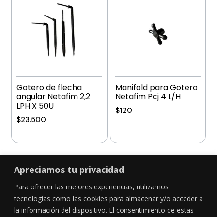
Gotero de flecha
Manifold para Gotero
angular Netafim 2,2
Netafim Pcj 4 L/H
LPH X 50U
$
120
$
23.500
Añadir al carrito
Añadir al carrito
Apreciamos tu privacidad
Para ofrecer las mejores experiencias, utilizamos
SÍGUENOS EN
tecnologías como las cookies para almacenar y/o acceder a
la información del dispositivo. El consentimiento de estas