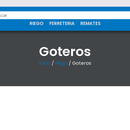
RIEGO
FERRETERIA
REMATES
Goteros
Inicio
/
Riego
/ Goteros