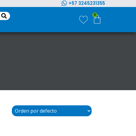
+57 3245231355
0