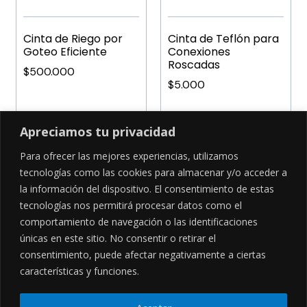
Cinta de Riego por
Cinta de Teflón para
Goteo Eficiente
Conexiones
Roscadas
$
500.000
$
5.000
Añadir al carrito
Añadir al carrito
Apreciamos tu privacidad
Para ofrecer las mejores experiencias, utilizamos
tecnologías como las cookies para almacenar y/o acceder a
la información del dispositivo. El consentimiento de estas
SÍGUENOS EN
tecnologías nos permitirá procesar datos como el
comportamiento de navegación o las identificaciones
únicas en este sitio. No consentir o retirar el
consentimiento, puede afectar negativamente a ciertas
CONTÁCTANOS
LEGALES
características y funciones.
Cra 81d #15a - 47, Bogotá
Políticas de privacidad
hola@riegcol.com
Devoluciones y rembolsos