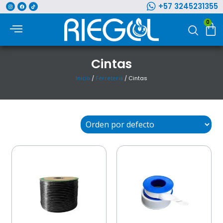
+57 3245231355
0
Cintas
Inicio
/
Ferreteria
/ Cintas